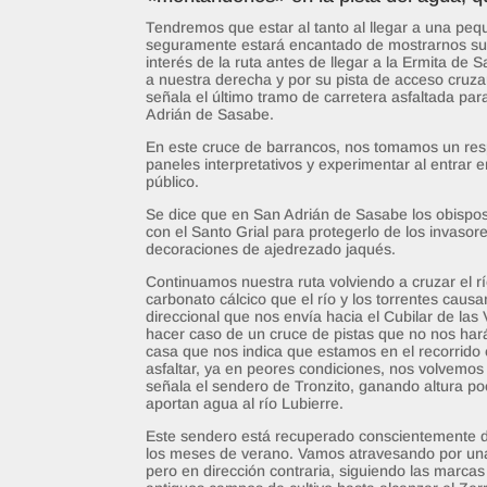
Tendremos que estar al tanto al llegar a una peq
seguramente estará encantado de mostrarnos sus 
interés de la ruta antes de llegar a la Ermita d
a nuestra derecha y por su pista de acceso cruza
señala el último tramo de carretera asfaltada par
Adrián de Sasabe.
En este cruce de barrancos, nos tomamos un respi
paneles interpretativos y experimentar al entrar 
público.
Se dice que en San Adrián de Sasabe los obispo
con el Santo Grial para protegerlo de los invaso
decoraciones de ajedrezado jaqués.
Continuamos nuestra ruta volviendo a cruzar el r
carbonato cálcico que el río y los torrentes cau
direccional que nos envía hacia el Cubilar de las
hacer caso de un cruce de pistas que no nos hará
casa que nos indica que estamos en el recorrido 
asfaltar, ya en peores condiciones, nos volvemos
señala el sendero de Tronzito, ganando altura p
aportan agua al río Lubierre.
Este sendero está recuperado conscientemente de
los meses de verano. Vamos atravesando por una 
pero en dirección contraria, siguiendo las marca