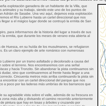
ueña explotación ganadera de un habitante de la Villa, que
animales y su trabajo, siendo este uno de los puntos de
e San Adrián de Sasabe. Una vez aquí, dejamos esta explotación
remos el Río Lubierre hasta un cartel direccional que nos
a llegar a el mágico lugar donde se contruyó la ermita de San
ro, para informarnos de la historia del lugar a través de sus
en la ermita, que durante los meses de verano esta abierta al
s de Huesca, en su huída de los musulmanes, se refugiaron
res. Es un claro ejemplo de arte románico con numerosas
ío Lubierre por un tramo asfaltado y decolorado a causa del
san sobre el terreno. Nos encontraremos con una señal
 Vacas y hacia Tronzito. Sin abandonar la pista continuamos sin
 dudar, sino que continuaremos al frente hasta llegar a una
correcto. Cincuenta metros más arriba continuando la pista sin
 a encontrar con un cartel direccional del parque que nos
oco a poco por las laderas más umbrías de los barrancos que
 su agradable vista sobre el valle, además de su frescura en
zona más alta y divisando el camino recorrido anteriormente
s de pintura que hay en losas y árboles y cruzando por