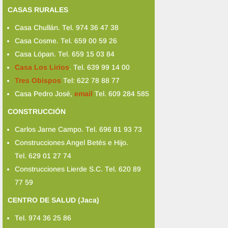
CASAS RURALES
Casa Chullán. Tel. 974 36 47 38
Casa Cosme. Tel. 659 00 59 26
Casa Lópan. Tel. 659 15 03 84
Casa Los Lirios
. Tel. 639 99 14 00
Tres Obispos
Tel: 622 78 88 77
Casa Pedro José,
email
Tel. 609 284 585
CONSTRUCCIÓN
Carlos Jarne Campo. Tel. 696 81 93 73
Construcciones Angel Betés e Hijo.
Tel. 629 01 27 74
Construcciones Lierde S.C. Tel. 620 89
77 59
CENTRO DE SALUD (Jaca)
Tel. 974 36 25 86