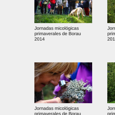
Jornadas micológicas
Jor
primaverales de Borau
pri
2014
201
Jornadas micológicas
Jor
primaverales de Borau
pri