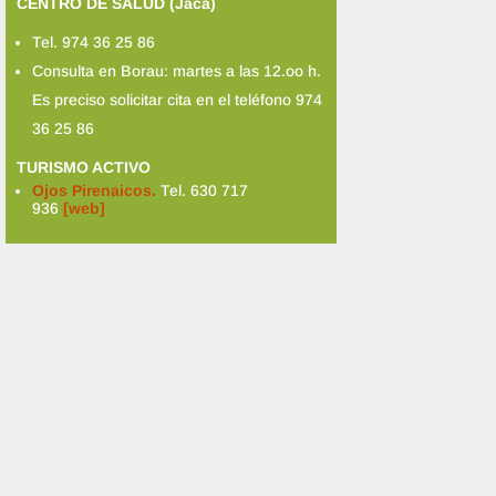
CENTRO DE SALUD (Jaca)
Tel. 974 36 25 86
Consulta en Borau: martes a las 12.oo h.
Es preciso solicitar cita en el teléfono 974
36 25 86
TURISMO ACTIVO
Ojos Pirenaicos.
Tel. 630 717
936
[web]