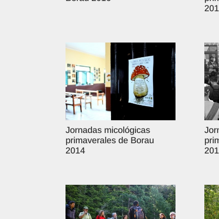
201
Jornadas micológicas
Jor
primaverales de Borau
pri
2014
201