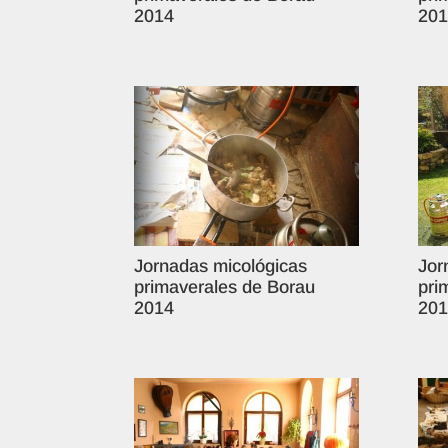
2014
201
Jornadas micológicas
Jor
primaverales de Borau
pri
2014
201